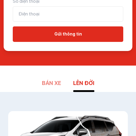
Số điện thoại
Gửi thông tin
BÁN XE
LÊN ĐỜI