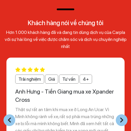
Khách hàng nói về chúng tôi
Hơn 1.000 khách hàng đã và đang tin dùng dịch vụ của Carpla
với sự hài lòng về việc được chăm sóc và dịch vụ chuyên nghiệp
nhất
Trải nghiệm
Giá
Tư vấn
4+
Anh Hưng - Tiền Giang mua xe Xpander
Cross
Thật sự rất an tâm khi mua xe ở Long An Ucar. Vì
Mình không rành về xe, rất sợ phải mua trúng những
xe bị lỗi mà mình không biết. Mình đã xem hết tất cả
các giấy chứng nhận kiểm tra xe xong mới quyết