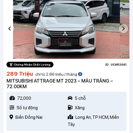
Chứng Nhận Chất Lượng
ID : UCAR2041
289 Triệu
chỉ từ 2.86 triệu / tháng
MITSUBISHI ATTRAGE MT 2023 – MÀU TRẮNG –
72.00KM
72,000
5 chỗ
Số tự động
Xăng
Biển Đồng Nai
Long An, TP HCM, Miền
Tây