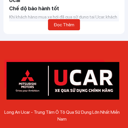
Ucar
Chế độ bảo hành tốt
Khi khách hàng mua xe hơi đã qua sử dụng tại Ucar, khách
hàng sẽ nhận được bảo hành 1 năm hoặc 20.000km,
Đọc Thêm
trong trường hợp xe ô tô vẫn còn bảo hành tại hãng,
khách hàng vẫn có thể sử dụng dịch vụ này. Khi
mua xe Ô
Tô cũ
của người quen chắc chắn khách hàng sẽ không
nhận được chính sách này, mua xe tại Long An Ucar mang
lại sự an tâm và tin tưởng tuyệt đối.
Kiểm định chặt chẽ
Việc thu mua xe ô tô cũ đều phải trải qua các bước kiểm
tra nghiêm ngặt. Từng công đoạn đều được các chuyên
gia đối chiếu giấy tờ xác minh lịch sử xe, đảm bảo xe bán ra
phải có số khung, số máy trùng với giấy tờ pháp lý. Động
cơ, hệ thống điện đều được kiểm tra bằng thiết bị đọc lỗi
đảm bảo chiếc xe đạt đủ điều kiện tham gia vận hành.
Long An Ucar - Trung Tâm Ô Tô Qua Sử Dụng Lớn Nhất Miền
Khung xe, gầm xe phải được kiểm tra đảm bảo xe chưa
Nam
từng xảy ra tai nạn, va đập hay bị thủy kích.