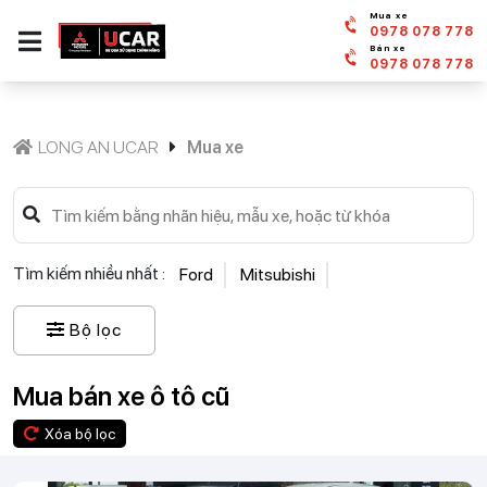
Mua xe
0978 078 778
Bán xe
0978 078 778
LONG AN UCAR
Mua xe
Tìm kiếm nhiều nhất :
Ford
Mitsubishi
Bộ lọc
Mua bán xe ô tô cũ
Xóa bộ lọc