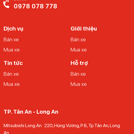
khách có thể liên hệ với Ucar để nhận thêm tư vấn từ nhân
0978 078 778
viên nhé.
Dịch vụ
Giới thiệu
Bán xe
Bán xe
Mua xe
Mua xe
Tin tức
Hỗ trợ
Bán xe
Bán xe
Mua xe
Mua xe
TP. Tân An - Long An
Mitsubishi Long An : 220, Hùng Vương, P.6, Tp.Tân An, Long
An