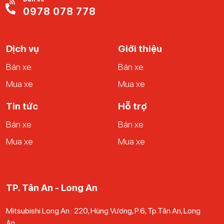
khách có thể liên hệ với Ucar để nhận thêm tư vấn từ nhân
0978 078 778
viên nhé.
Dịch vụ
Giới thiệu
Bán xe
Bán xe
Mua xe
Mua xe
Tin tức
Hỗ trợ
Bán xe
Bán xe
Mua xe
Mua xe
TP. Tân An - Long An
Mitsubishi Long An : 220, Hùng Vương, P.6, Tp.Tân An, Long
An