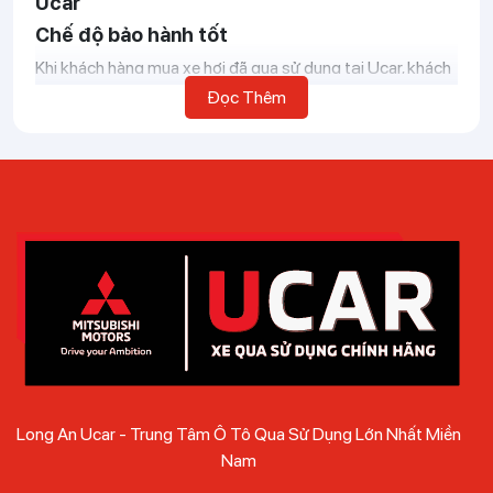
Ucar
Chế độ bảo hành tốt
Khi khách hàng mua xe hơi đã qua sử dụng tại Ucar, khách
hàng sẽ nhận được bảo hành 1 năm hoặc 20.000km,
Đọc Thêm
trong trường hợp xe ô tô vẫn còn bảo hành tại hãng,
khách hàng vẫn có thể sử dụng dịch vụ này. Khi
mua xe Ô
Tô cũ
của người quen chắc chắn khách hàng sẽ không
nhận được chính sách này, mua xe tại Long An Ucar mang
lại sự an tâm và tin tưởng tuyệt đối.
Kiểm định chặt chẽ
Việc thu mua xe ô tô cũ đều phải trải qua các bước kiểm
tra nghiêm ngặt. Từng công đoạn đều được các chuyên
gia đối chiếu giấy tờ xác minh lịch sử xe, đảm bảo xe bán ra
phải có số khung, số máy trùng với giấy tờ pháp lý. Động
cơ, hệ thống điện đều được kiểm tra bằng thiết bị đọc lỗi
đảm bảo chiếc xe đạt đủ điều kiện tham gia vận hành.
Long An Ucar - Trung Tâm Ô Tô Qua Sử Dụng Lớn Nhất Miền
Khung xe, gầm xe phải được kiểm tra đảm bảo xe chưa
Nam
từng xảy ra tai nạn, va đập hay bị thủy kích.