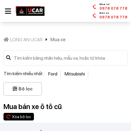
Mua xe
0978 078 778
Bán xe
0978 078 778
LONG AN UCAR
Mua xe
Tìm kiếm nhiều nhất :
Ford
Mitsubishi
Bộ lọc
Mua bán xe ô tô cũ
Xóa bộ lọc