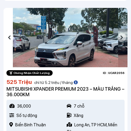
Chứng Nhận Chất Lượng
ID : UCAR2056
525 Triệu
chỉ từ 5.2 triệu / tháng
MITSUBISHI XPANDER PREMIUM 2023 – MÀU TRẮNG –
36.000KM
36,000
7 chỗ
Số tự động
Xăng
Biển Bình Thuận
Long An, TP HCM, Miền