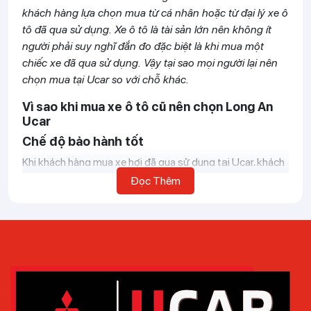
khách hàng lựa chọn mua từ cá nhân hoặc từ đại lý xe ô
tô đã qua sử dụng. Xe ô tô là tài sản lớn nên không ít
người phải suy nghĩ đắn đo đặc biệt là khi mua một
chiếc xe đã qua sử dụng. Vậy tại sao mọi người lại nên
chọn mua tại Ucar so với chỗ khác.
Vì sao khi mua xe ô tô cũ nên chọn Long An
Ucar
Chế độ bảo hành tốt
Khi khách hàng mua xe hơi đã qua sử dụng tại Ucar, khách
hàng sẽ nhận được bảo hành 1 năm hoặc 20.000km,
Đọc Thêm
trong trường hợp xe ô tô vẫn còn bảo hành tại hãng,
khách hàng vẫn có thể sử dụng dịch vụ này. Khi
mua xe Ô
Tô cũ
của người quen chắc chắn khách hàng sẽ không
nhận được chính sách này, mua xe tại Long An Ucar mang
lại sự an tâm và tin tưởng tuyệt đối.
Kiểm định chặt chẽ
Việc thu mua xe ô tô cũ đều phải trải qua các bước kiểm