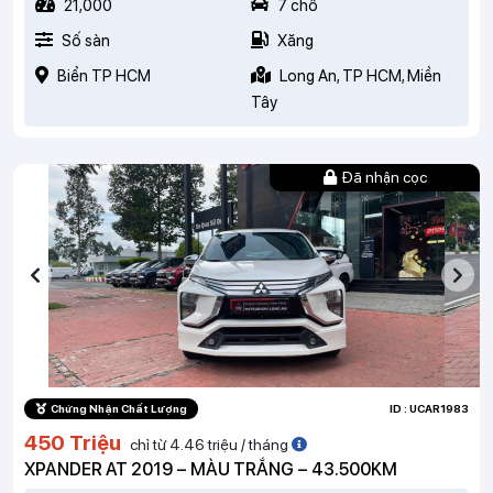
21,000
7 chỗ
Số sàn
Xăng
Biển TP HCM
Long An, TP HCM, Miền
Tây
Đã nhận cọc
Chứng Nhận Chất Lượng
ID : UCAR1983
450 Triệu
chỉ từ 4.46 triệu / tháng
XPANDER AT 2019 – MÀU TRẮNG – 43.500KM