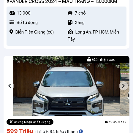
XPANDER CROSS 2024 – MÀU TRẮNG – 13.000KM
13,000
7 chỗ
Số tự động
Xăng
Biển Tiền Giang (cũ)
Long An, TP HCM, Miền
Tây
Đã nhận cọc
Chứng Nhận Chất Lượng
ID : UCAR1772
599 Triệu
chỉ từ 5.94 triệu / tháng