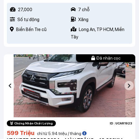
27,000
7 chỗ
Số tự động
Xăng
Biển Bến Tre cũ
Long An, TP HCM, Miền
Tây
Đã nhận cọc
Chứng Nhận Chất Lượng
ID : UCAR1923
599 Triệu
chỉ từ 5.94 triệu / tháng