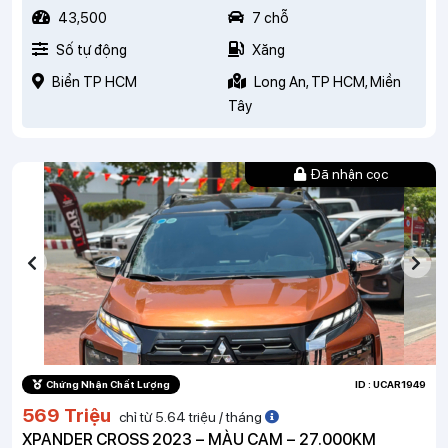
43,500
7 chỗ
Số tự động
Xăng
Biển TP HCM
Long An, TP HCM, Miền
Tây
Đã nhận cọc
Chứng Nhận Chất Lượng
ID : UCAR1949
569 Triệu
chỉ từ 5.64 triệu / tháng
XPANDER CROSS 2023 – MÀU CAM – 27.000KM