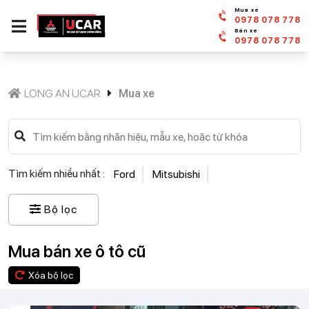
Mua xe
0978 078 778
Bán xe
0978 078 778
LONG AN UCAR
Mua xe
Tìm kiếm nhiều nhất :
Ford
Mitsubishi
Bộ lọc
Mua bán xe ô tô cũ
Xóa bộ lọc