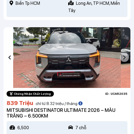
Biển Tp HCM
Long An, TP HCM, Miền
Tây
Chứng Nhận Chất Lượng
ID : UCAR2035
839 Triệu
chỉ từ 8.32 triệu / tháng
MITSUBISHI DESTINATOR ULTIMATE 2026 – MÀU
TRẮNG – 6.500KM
6,500
7 chỗ