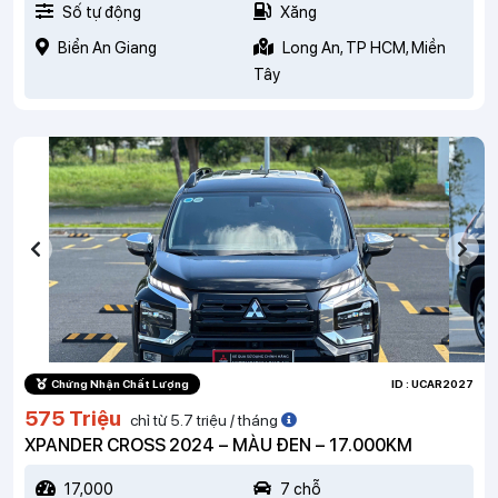
Số tự động
Xăng
Biển An Giang
Long An, TP HCM, Miền
Tây
Chứng Nhận Chất Lượng
ID : UCAR2027
575 Triệu
chỉ từ 5.7 triệu / tháng
XPANDER CROSS 2024 – MÀU ĐEN – 17.000KM
17,000
7 chỗ