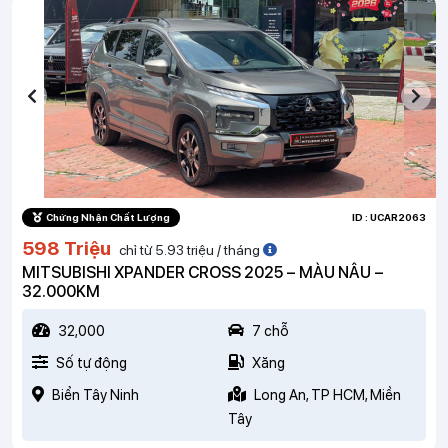
Chứng Nhận Chất Lượng
ID : UCAR2063
598 Triệu
chỉ từ 5.93 triệu / tháng
MITSUBISHI XPANDER CROSS 2025 – MÀU NÂU –
32.000KM
32,000
7 chỗ
Số tự động
Xăng
Biển Tây Ninh
Long An, TP HCM, Miền
Tây