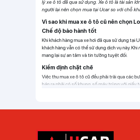
lý xe ô tô đã qua sử dụng. Xe ô tô là tài sản 
người lại nên chọn mua tại Ucar so với chỗ kh
Vì sao khi mua xe ô tô cũ nên chọn L
Chế độ bảo hành tốt
Khi khách hàng mua xe hơi đã qua sử dụng tại 
khách hàng vẫn có thể sử dụng dịch vụ này. Khi
mang lại sự an tâm và tin tưởng tuyệt đối.
Kiểm định chặt chẽ
Việc thu mua xe ô tô cũ đều phải trải qua các 
bán ra phải có số khung, số máy trùng với giấy t
vận hành. Khung xe, gầm xe phải được kiểm tra đ
Thủ tục nhanh chóng, miễn phí
Toàn bộ thủ tục liên quan đến hợp đồng mua bán
làm các thủ tục sang tên đổi chủ, thủ tục đăng
cũ
tại Long An Ucar.