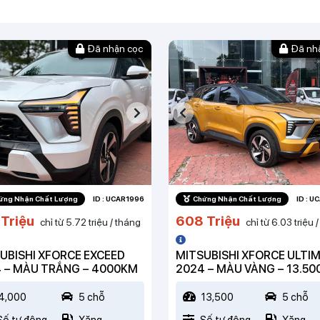
Đã nhận cọc
Đã nh
ứng Nhận Chất Lượng
ID : UCAR1996
Chứng Nhận Chất Lượng
ID : 
Triệu
608 Triệu
chỉ từ 5.72 triệu / tháng
chỉ từ 6.03 triệu 
UBISHI XFORCE EXCEED
MITSUBISHI XFORCE ULTI
 – MÀU TRẮNG – 4000KM
2024 – MÀU VÀNG – 13.5
4,000
5 chỗ
13,500
5 chỗ
Số tự động
Xăng
Số tự động
Xăng