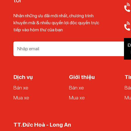
, khách hàng sẽ được trả góp với thời hạn dài nhất thị trường. Ucar 
Nhận những ưu đãi mới nhất, chương trình
ãi suất ưu đãi.
khuyến mãi & nhiều quyền lợi độc quyền trực
 lên hàng đầu, điều này cũng góp phần giúp Ucar trở thành nền tảng m
tiếp vào hòm thư của bạn
thêm tư vấn từ nhân viên nhé.
Đ
Dịch vụ
Giới thiệu
Ti
Bán xe
Bán xe
Bá
Mua xe
Mua xe
Mu
TT.Đức Hoà - Long An