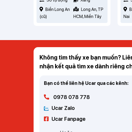
Biển Long An
Long An, TP
B
(cũ)
HCM, Miền Tây
Nai
Không tìm thấy xe bạn muốn? Li
nhận kết quả tìm xe dành riêng c
Bạn có thể liên hệ Ucar qua các kênh:
0978 078 778
Ucar Zalo
Ucar Fanpage