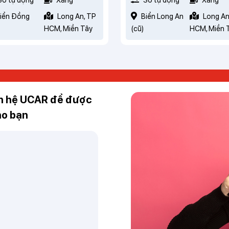
iển Đồng
Long An, TP
Biển Long An
Long An
HCM, Miền Tây
(cũ)
HCM, Miền 
ên hệ UCAR để được
ho bạn