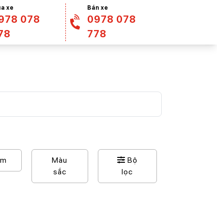
a xe
Bán xe
978 078
0978 078
78
778
Km
Màu
Bộ
sắc
lọc