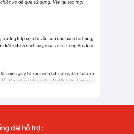
t chiếc xe đã qua sử dụng. Vậy tại sao mọi
 trường hợp xe ô tô vẫn còn bảo hành tại hãng,
 được chính sách này, mua xe tại Long An Ucar
i chiếu giấy tờ xác minh lịch sử xe, đảm bảo xe
c lỗi đảm bảo chiếc xe đạt đủ điều kiện tham gia
 ra, nhân viên Long An Ucar hỗ trợ khách hàng
àng có thể hoàn toàn yên tâm khi
mua xe ô tô
ng đài hỗ trợ :