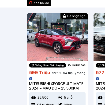
Xóa bộ lọc
Đã nhận cọc
Chứng Nhận Chất Lượng
ID : UCAR2006
Ch
599 Triệu
577 
chỉ từ 5.94 triệu / tháng
MITSUBISHI XFORCE ULTIMATE
MITS
2024 – MÀU ĐỎ – 25.500KM
2024
25,500
5 chỗ
Số tự động
Xăng