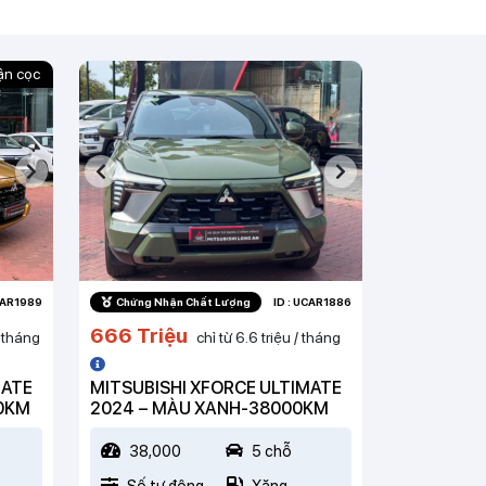
ận cọc
UCAR1989
Chứng Nhận Chất Lượng
ID : UCAR1886
666 Triệu
/ tháng
chỉ từ 6.6 triệu / tháng
MATE
MITSUBISHI XFORCE ULTIMATE
00KM
2024 – MÀU XANH-38000KM
38,000
5 chỗ
Số tự động
Xăng