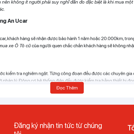
lớn nên không ít người phải suy nghĩ đắn đo đặc biệt là khi mua mộ
ác.
ong An Ucar
Ucar, khách hàng sẽ nhận được bảo hành 1 năm hoặc 20.000km, trong
mua xe Ô Tô cũ
của người quen chắc chắn khách hàng sẽ không nhận
bước kiểm tra nghiêm ngặt. Từng công đoạn đều được các chuyên gia đố
ờ pháp lý. Động cơ, hệ thống điện đều được kiểm tra bằng thiết bị đọ
ảm bảo xe chưa từng xảy ra tai nạn, va đập hay bị thủy kích.
Đọc Thêm
 công chứng và rút hồ sơ đều được miễn phí tại Long An Ucar. Ngoài
 ký giúp khách hàng nhanh chóng nhận về chiếc xe của mình. Khách h
Đăng ký nhận tin tức từ chúng
Tổ
tôi