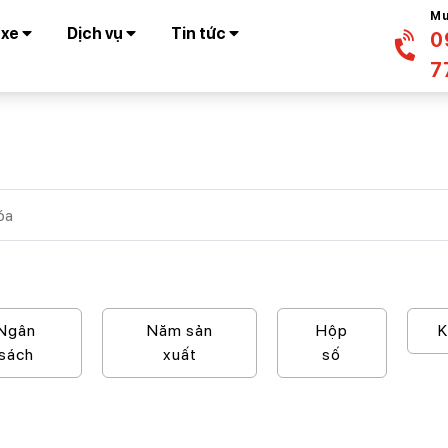
Mu
 xe
Dịch vụ
Tin tức
0
7
Ngân
Năm sản
Hộp
sách
xuất
số