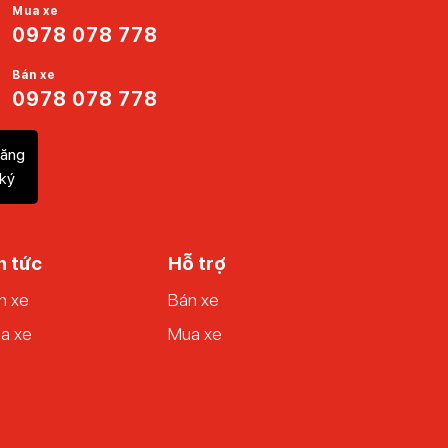
Mua xe
còn liên kết với nhiều ngân hàng để hỗ trợ khách
0978 078 778
Bán xe
ua bán xe ô tô đã qua sử dụng uy tín nhất Việt
0978 078 778
ăng
ký
n tức
Hỗ trợ
n xe
Bán xe
a xe
Mua xe