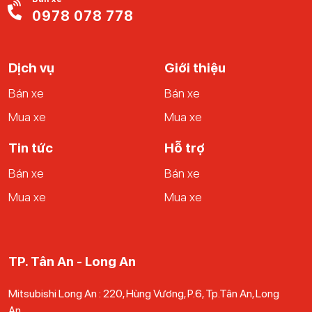
khách có thể liên hệ với Ucar để nhận thêm tư vấn từ nhân
0978 078 778
viên nhé.
Dịch vụ
Giới thiệu
Bán xe
Bán xe
Mua xe
Mua xe
Tin tức
Hỗ trợ
Bán xe
Bán xe
Mua xe
Mua xe
TP. Tân An - Long An
Mitsubishi Long An : 220, Hùng Vương, P.6, Tp.Tân An, Long
An