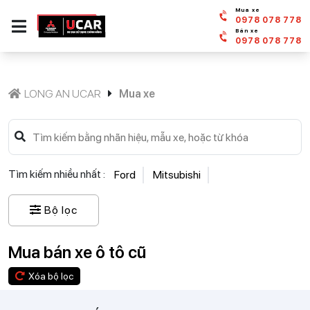
Mua xe
0978 078 778
Bán xe
0978 078 778
LONG AN UCAR
Mua xe
Tìm kiếm nhiều nhất :
Ford
Mitsubishi
Bộ lọc
Mua bán xe ô tô cũ
Xóa bộ lọc