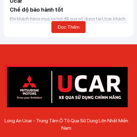
Ucar
Chế độ bảo hành tốt
Khi khách hàng mua xe hơi đã qua sử dụng tại Ucar, khách
hàng sẽ nhận được bảo hành 1 năm hoặc 20.000km,
Đọc Thêm
trong trường hợp xe ô tô vẫn còn bảo hành tại hãng,
khách hàng vẫn có thể sử dụng dịch vụ này. Khi
mua xe Ô
Tô cũ
của người quen chắc chắn khách hàng sẽ không
nhận được chính sách này, mua xe tại Long An Ucar mang
lại sự an tâm và tin tưởng tuyệt đối.
Kiểm định chặt chẽ
Việc thu mua xe ô tô cũ đều phải trải qua các bước kiểm
tra nghiêm ngặt. Từng công đoạn đều được các chuyên
gia đối chiếu giấy tờ xác minh lịch sử xe, đảm bảo xe bán ra
phải có số khung, số máy trùng với giấy tờ pháp lý. Động
cơ, hệ thống điện đều được kiểm tra bằng thiết bị đọc lỗi
đảm bảo chiếc xe đạt đủ điều kiện tham gia vận hành.
Long An Ucar - Trung Tâm Ô Tô Qua Sử Dụng Lớn Nhất Miền
Khung xe, gầm xe phải được kiểm tra đảm bảo xe chưa
Nam
từng xảy ra tai nạn, va đập hay bị thủy kích.