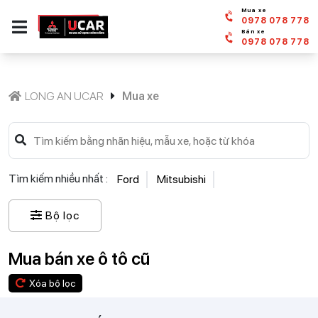
Mua xe
0978 078 778
Bán xe
0978 078 778
LONG AN UCAR
Mua xe
Tìm kiếm nhiều nhất :
Ford
Mitsubishi
Bộ lọc
Mua bán xe ô tô cũ
Xóa bộ lọc