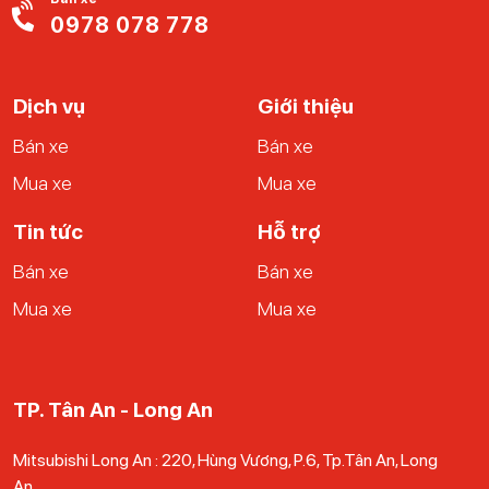
khách có thể liên hệ với Ucar để nhận thêm tư vấn từ nhân
0978 078 778
viên nhé.
Dịch vụ
Giới thiệu
Bán xe
Bán xe
Mua xe
Mua xe
Tin tức
Hỗ trợ
Bán xe
Bán xe
Mua xe
Mua xe
TP. Tân An - Long An
Mitsubishi Long An : 220, Hùng Vương, P.6, Tp.Tân An, Long
An