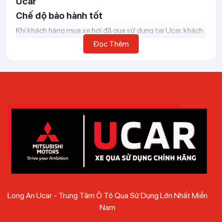
Ucar
Chế độ bảo hành tốt
Khi khách hàng mua xe hơi đã qua sử dụng tại Ucar, khách
hàng sẽ nhận được bảo hành 1 năm hoặc 20.000km,
Đọc Thêm
trong trường hợp xe ô tô vẫn còn bảo hành tại hãng,
khách hàng vẫn có thể sử dụng dịch vụ này. Khi
mua xe Ô
Tô cũ
của người quen chắc chắn khách hàng sẽ không
nhận được chính sách này, mua xe tại Long An Ucar mang
lại sự an tâm và tin tưởng tuyệt đối.
Kiểm định chặt chẽ
Việc thu mua xe ô tô cũ đều phải trải qua các bước kiểm
tra nghiêm ngặt. Từng công đoạn đều được các chuyên
gia đối chiếu giấy tờ xác minh lịch sử xe, đảm bảo xe bán ra
phải có số khung, số máy trùng với giấy tờ pháp lý. Động
cơ, hệ thống điện đều được kiểm tra bằng thiết bị đọc lỗi
đảm bảo chiếc xe đạt đủ điều kiện tham gia vận hành.
Long An Ucar - Trung Tâm Ô Tô Qua Sử Dụng Lớn Nhất Miền
Khung xe, gầm xe phải được kiểm tra đảm bảo xe chưa
Nam
từng xảy ra tai nạn, va đập hay bị thủy kích.