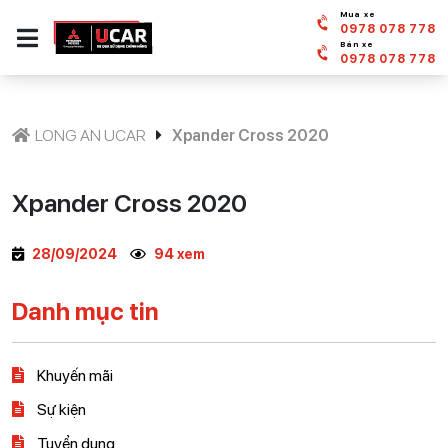
Mua xe
0978 078 778
Bán xe
0978 078 778
LONG AN UCAR
Xpander Cross 2020
Xpander Cross 2020
28/09/2024
94 xem
Danh mục tin
Khuyến mãi
Sự kiện
Tuyển dụng