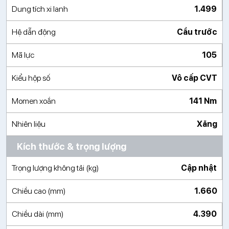
Dung tích xi lanh
1.499
Hệ dẫn động
Cầu trước
Mã lực
105
Kiểu hộp số
Vô cấp CVT
Momen xoắn
141 Nm
Nhiên liệu
Xăng
Kích thước & trọng lượng
Trọng lượng không tải (kg)
Cập nhật
Chiều cao (mm)
1.660
Chiều dài (mm)
4.390