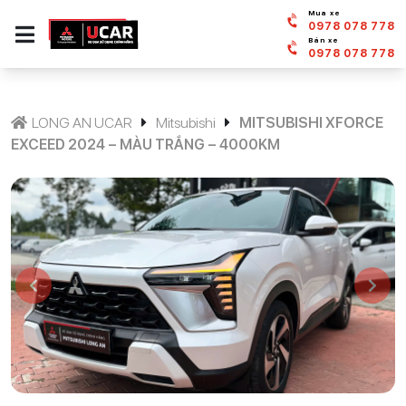
Mua xe
0978 078 778
Bán xe
0978 078 778
LONG AN UCAR
Mitsubishi
MITSUBISHI XFORCE
EXCEED 2024 – MÀU TRẮNG – 4000KM