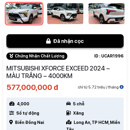
Đã nhận cọc
Chứng Nhận Chất Lượng
ID : UCAR1996
MITSUBISHI XFORCE EXCEED 2024 –
MÀU TRẮNG – 4000KM
577,000,000 đ
chỉ từ 5.72 triệu / tháng
4,000
5 chỗ
Số tự động
Xăng
Biển Đồng Nai
Long An, TP HCM, Miền
Tây